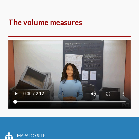
Skip
to
content
The volume measures
MAPA DO SITE