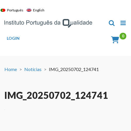
Skip
to
Português
English
content
LOGIN
Home
Notícias
IMG_20250702_124741
IMG_20250702_124741