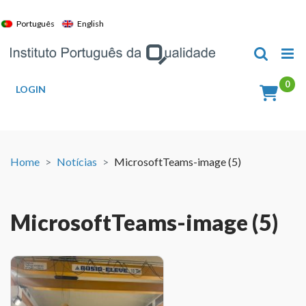
Skip
to
Português
English
content
LOGIN
Home
Notícias
MicrosoftTeams-image (5)
MicrosoftTeams-image (5)