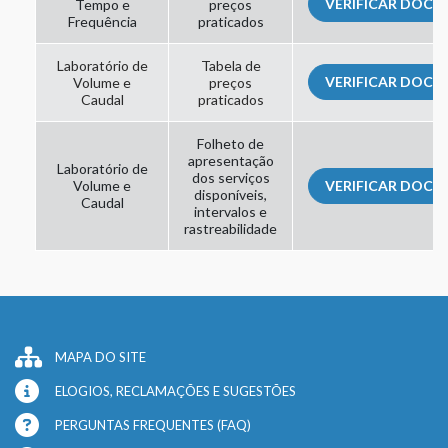
VERIFICAR DOC
Tempo e
preços
Frequência
praticados
Laboratório de
Tabela de
VERIFICAR DOC
Volume e
preços
Caudal
praticados
Folheto de
apresentação
Laboratório de
dos serviços
Volume e
VERIFICAR DOC
disponíveis,
Caudal
intervalos e
rastreabilidade
MAPA DO SITE
ELOGIOS, RECLAMAÇÕES E SUGESTÕES
PERGUNTAS FREQUENTES (FAQ)