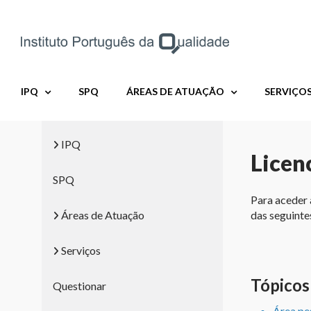
Skip
to
content
IPQ
SPQ
ÁREAS DE ATUAÇÃO
SERVIÇO
IPQ
Licen
SPQ
Para aceder 
das seguinte
Áreas de Atuação
Serviços
Tópicos
Questionar
Área pe