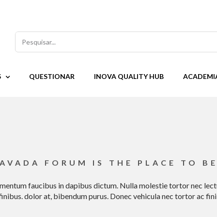
Pesquisar
S
QUESTIONAR
INOVA QUALITY HUB
ACADEMI
AVADA FORUM IS THE PLACE TO B
lementum faucibus in dapibus dictum. Nulla molestie tortor nec lect
finibus. dolor at, bibendum purus. Donec vehicula nec tortor ac fin