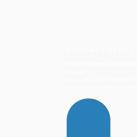
REVIEWED PRODU
Mauris viverra atisan ipsu
varius
In quis lectus sed leo elementum 
tortor nec lectus venenatis, sed bl