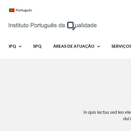
Skip
to
Português
content
IPQ
SPQ
ÁREAS DE ATUAÇÃO
SERVIÇO
In quis lectus sed leo e
dui 