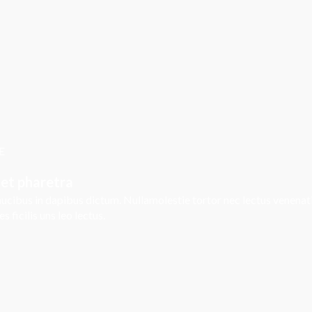
E
get pharetra
ucibus in dapibus dictum. Nullamolestie tortor nec lectus venenatis
ficilis uns leo lectus.