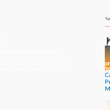
Tu
CT
m eget felis prims efficitur
faucibus in dapibus dictum. Nullamolestie
andit dui, dolor at bibendum.
C
P
M