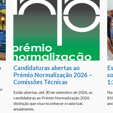
go
Candidaturas abertas ao
E
Prémio Normalização 2026 –
s
Comissões Técnicas
1
or
Estão abertas, até 30 de setembro de 2026, as
Na 
candidaturas ao Prémio Normalização 2026,
810
distinção que visa reconhecer e valorizar,
and
anualmente,