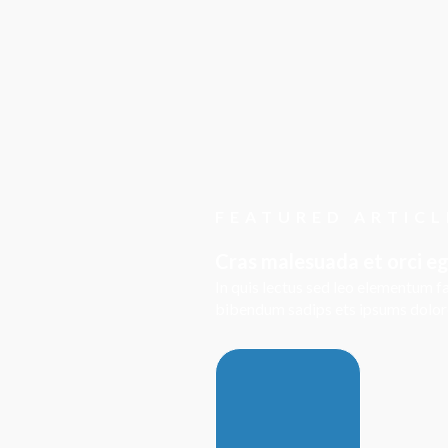
FEATURED ARTICL
Cras malesuada et orci e
In quis lectus sed leo elementum fa
bibendum sadips ets ipsums dolores 