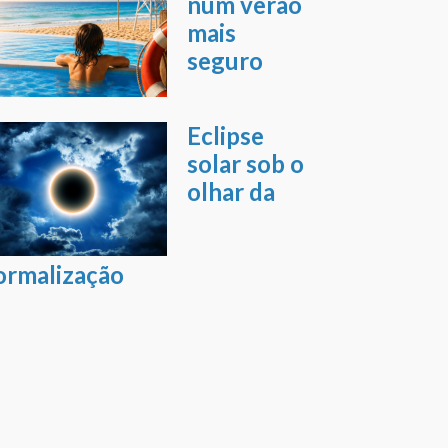
num verão
mais
seguro
Eclipse
solar sob o
olhar da
ormalização