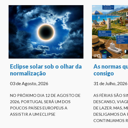
Eclipse solar sob o olhar da
As normas qu
normalização
consigo
03 de Agosto, 2026
31 de Julho, 2026
NO PRÓXIMO DIA 12 DE AGOSTO DE
AS FÉRIAS SÃO S
2026, PORTUGAL SERÁ UM DOS
DESCANSO, VIAG
POUCOS PAÍSES EUROPEUS A
DE LAZER. MAS,
ASSISTIR A UM ECLIPSE
DESLIGAMOS DA 
CONTINUAMOS 