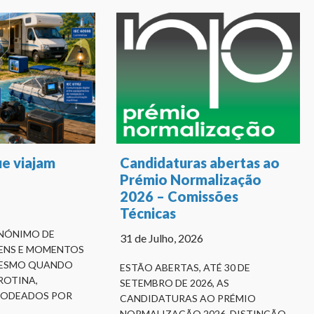
e viajam
Candidaturas abertas ao
Prémio Normalização
2026 – Comissões
Técnicas
INÓNIMO DE
31 de Julho, 2026
ENS E MOMENTOS
 MESMO QUANDO
ESTÃO ABERTAS, ATÉ 30 DE
ROTINA,
SETEMBRO DE 2026, AS
RODEADOS POR
CANDIDATURAS AO PRÉMIO
NORMALIZAÇÃO 2026, DISTINÇÃO