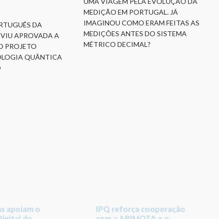
UMA VIAGEM PELA EVOLUÇÃO DA
MEDIÇÃO EM PORTUGAL. JÁ
IMAGINOU COMO ERAM FEITAS AS
RTUGUÊS DA
MEDIÇÕES ANTES DO SISTEMA
 VIU APROVADA A
MÉTRICO DECIMAL?
O PROJETO
OLOGIA QUÂNTICA
O
s apoiam o
IPQ reforça cooperação
igital do
com a ABIMOTA e o