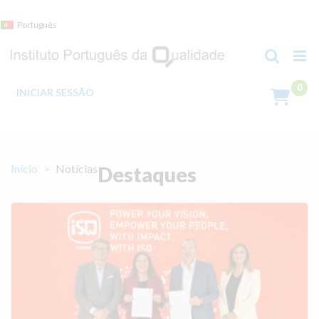
Skip
to
Português
content
INICIAR SESSÃO
Início
Notícias
Destaques