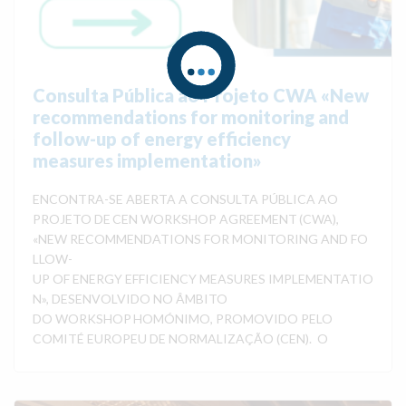
Consulta Pública ao Projeto CWA «New
recommendations for monitoring and
follow-up of energy efficiency
measures implementation»
ENCONTRA-SE ABERTA A CONSULTA PÚBLICA AO
PROJETO DE CEN WORKSHOP AGREEMENT (CWA),
«NEW RECOMMENDATIONS FOR MONITORING AND FO
LLOW-
UP OF ENERGY EFFICIENCY MEASURES IMPLEMENTATIO
N», DESENVOLVIDO NO ÂMBITO
DO WORKSHOP HOMÓNIMO, PROMOVIDO PELO
COMITÉ EUROPEU DE NORMALIZAÇÃO (CEN). O