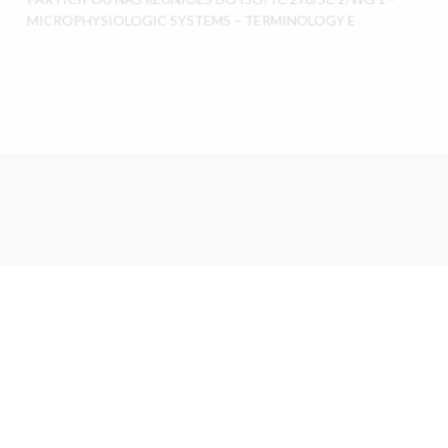
PARTICIPOU NAS REUNIÕES DO ISO/TC 276/SC 2/WG 1 –
MICROPHYSIOLOGIC SYSTEMS – TERMINOLOGY E
IPQ reforça presença de Portugal na 20.ª
Assembleia Geral da EURAMET