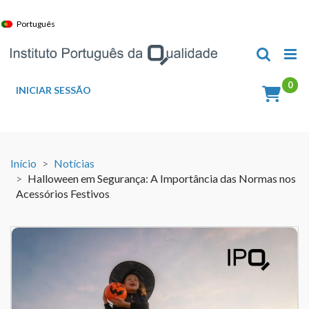
Skip
to
Português
content
INICIAR SESSÃO
Início
Notícias
Halloween em Segurança: A Importância das Normas nos
Acessórios Festivos
View
Larger
Image