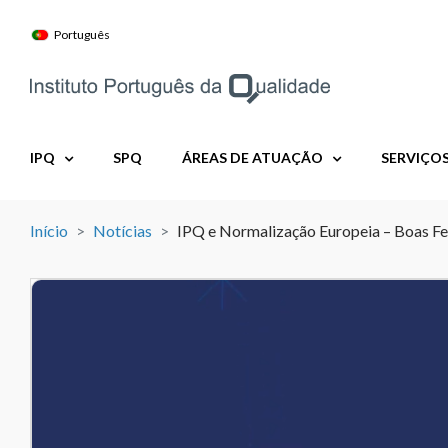
Skip
to
Português
content
IPQ
SPQ
ÁREAS DE ATUAÇÃO
SERVIÇO
Início
Notícias
IPQ e Normalização Europeia – Boas Fe
View
Larger
Image