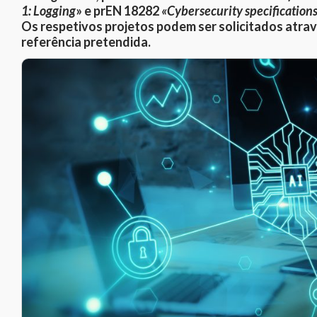
1: Logging
»
e prEN 18282
«Cybersecurity specifications
Os respetivos projetos podem ser solicitados atra
referência pretendida.