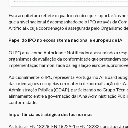
Esta arquitetura reflete o quadro técnico que suportará as
que a nível nacional é acompanhado pelo IPQ através da Comi
Artificial», cuja coordenação é assegurada pelo Organismo 
Papel do IPQ no ecossistema nacional e europeu de IA
O IPQ atua como Autoridade Notificadora, assumindo a respo
organismos de avaliação da conformidade que pretendam ope
implementação harmonizada da legislação europeia, promovend
Adicionalmente, o IPQ representa Portugal no AI Board Subgr
das orientações europeias em matéria de normalização de IA. 
Administração Pública (CDAP), participando no Grupo Técnico
alinhamento entre a governação da IA na Administração Públ
conformidade.
Importância estratégica destas normas
As futuras EN 18228, EN 18229-1 e EN 18282 constituirão um