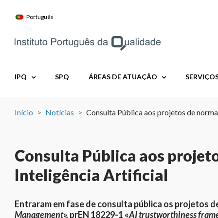
Skip
to
Português
content
IPQ
SPQ
ÁREAS DE ATUAÇÃO
SERVIÇO
Início
Notícias
Consulta Pública aos projetos de norma 
Consulta Pública aos projet
Inteligência Artificial
Entraram em fase de consulta pública os projetos 
Management
»,
prEN 18229-1
«
AI trustworthiness fram