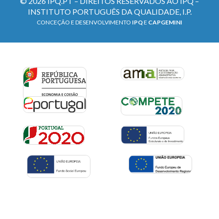
© 2026 IPQ.PT – DIREITOS RESERVADOS AO IPQ –
INSTITUTO PORTUGUÊS DA QUALIDADE, I.P.
CONCEÇÃO E DESENVOLVIMENTO
IPQ
E
CAPGEMINI