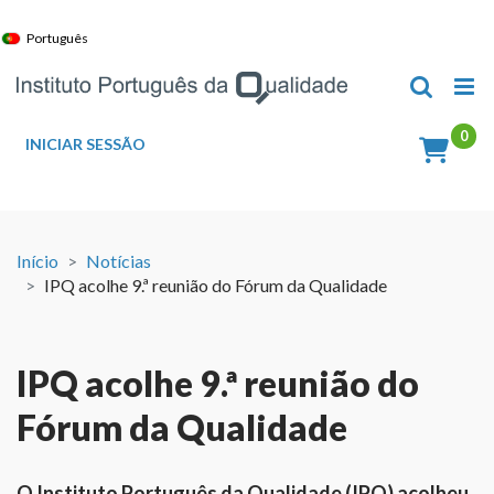
Skip
to
Português
content
INICIAR SESSÃO
Início
Notícias
IPQ acolhe 9.ª reunião do Fórum da Qualidade
IPQ acolhe 9.ª reunião do
Fórum da Qualidade
O Instituto Português da Qualidade (IPQ) acolheu,