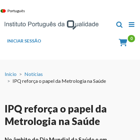
Skip
to
Português
content
INICIAR SESSÃO
Início
Notícias
IPQ reforça o papel da Metrologia na Saúde
IPQ reforça o papel da
Metrologia na Saúde
No âmbito do Dia Mundial da Saúde e em