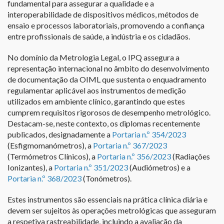
fundamental para assegurar a qualidade e a
interoperabilidade de dispositivos médicos, métodos de
ensaio e processos laboratoriais, promovendo a confiança
entre profissionais de saúde, a indústria e os cidadãos.
No domínio da Metrologia Legal, o IPQ assegura a
representação internacional no âmbito do desenvolvimento
de documentação da OIML que sustenta o enquadramento
regulamentar aplicável aos instrumentos de medição
utilizados em ambiente clínico, garantindo que estes
cumprem requisitos rigorosos de desempenho metrológico.
Destacam-se, neste contexto, os diplomas recentemente
publicados, designadamente a
Portaria n.º 354/2023
(Esfigmomanómetros), a
Portaria n.º 367/2023
(Termómetros Clínicos), a
Portaria n.º 356/2023
(Radiações
Ionizantes), a
Portaria n.º 351/2023
(Audiómetros) e a
Portaria n.º 368/2023
(Tonómetros).
Estes instrumentos são essenciais na prática clínica diária e
devem ser sujeitos às operações metrológicas que asseguram
a respetiva rastreabilidade, incluindo a avaliação da