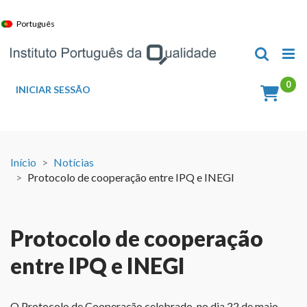
Skip
to
Português
content
INICIAR SESSÃO
Início
Notícias
Protocolo de cooperação entre IPQ e INEGI
Protocolo de cooperação
entre IPQ e INEGI
O Protocolo de Cooperação celebrado, no dia 22 de maio,