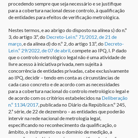
procedendo sempre que seja necessário e se justifique
para a cobertura nacional desse controlo, à qualificação
de entidades para efeitos de verificação metrológica. ​
Nestes termos, e ao abrigo do disposto na alínea s) do n.º
3, do artigo 3.º, do
Decreto-Lei n.º 71/2012, de 21 de
março
, e da alínea d) do n.º 2, do artigo 13.º, do
Decreto-
Lei n.º 29/2022, de 07 de abril
, compete ao IPQ, I. P dado
que o controlo metrológico legal não é uma atividade de
livre acesso à iniciativa privada, nem sujeita à
concorrência de entidades privadas, cabe exclusivamente
ao IPQ, decidir – tendo em conta as circunstâncias de
cada caso concreto e de acordo com as necessidades
para a cobertura nacional do controlo metrológico legal e
de acordo com os critérios estabelecidos na
Deliberação
n.º 1134/2017
, publicada no Diário da República n.º 245,
2.ª série, de 22 de dezembro – as entidades que poderão
intervir na rede nacional de metrologia legal,
especificando no reconhecimento da qualificação, o
âmbito, o instrumento ou o domínio de medição, a